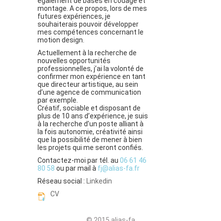
également de bases en codage et
montage. A ce propos, lors de mes
futures expériences, je
souhaiterais pouvoir développer
mes compétences concernant le
motion design.
Actuellement à la recherche de
nouvelles opportunités
professionnelles, j’ai la volonté de
confirmer mon expérience en tant
que directeur artistique, au sein
d’une agence de communication
par exemple.
Créatif, sociable et disposant de
plus de 10 ans d’expérience, je suis
à la recherche d’un poste alliant à
la fois autonomie, créativité ainsi
que la possibilité de mener à bien
les projets qui me seront confiés.
Contactez-moi par tél. au
06 61 46
80 58
ou par mail à
fj@alias-fa.fr
Réseau social :
Linkedin
CV
© 2015 alias-fa