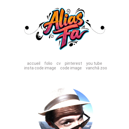
accueil
folio
cv
pinterest
you tube
insta code image
code image
vanchâ zoo