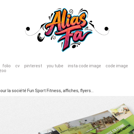
folio
cv
pinterest
you tube
insta code image
code image
zoo
ur la société Fun Sport Fitness, affiches, flyers…