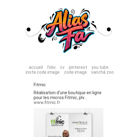
accueil
folio
cv
pinterest
you tube
insta code image
code image
vanchâ zoo
Fitmic
Réalisation d’une boutique en ligne
pour les micros Fitmic, plv…
www.fitmic.fr