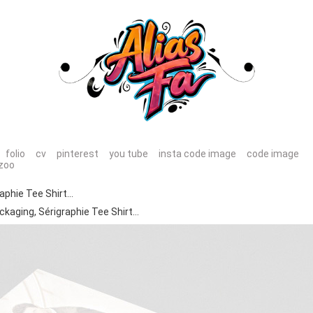
folio
cv
pinterest
you tube
insta code image
code image
zoo
raphie Tee Shirt…
ackaging, Sérigraphie Tee Shirt…